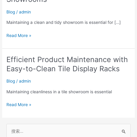
Clean
Blog
/
admin
Ceramic
Display
Maintaining a clean and tidy showroom is essential for […]
Racks
for
Read More »
Showrooms
Efficient Product Maintenance with
Efficient
Product
Easy-to-Clean Tile Display Racks
Maintenance
with
Blog
/
admin
Easy-
to-
Maintaining cleanliness in a tile showroom is essential
Clean
Read More »
Tile
Display
Racks
搜