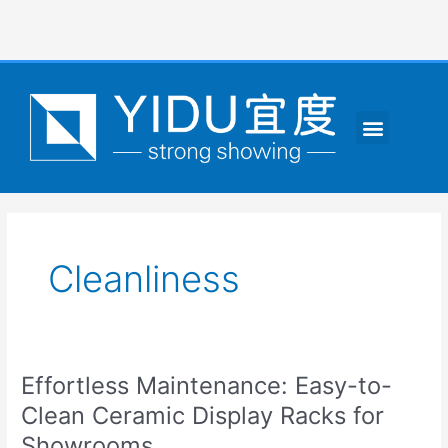
跳
至
内
容
Menu
CONTACT US
Cleanliness
Effortless Maintenance: Easy-to-
Effortless
Maintenance:
Clean Ceramic Display Racks for
Easy-
Showrooms
to-