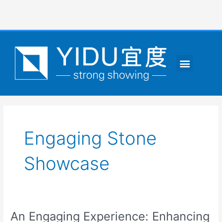
跳
至
内
容
Menu
CONTACT US
Engaging Stone
Showcase
An Engaging Experience: Enhancing
An