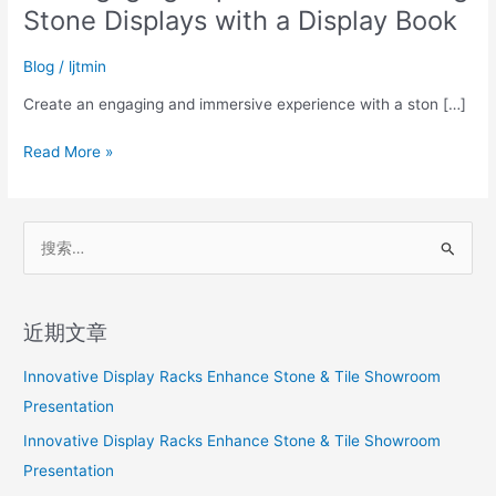
Engaging
Stone Displays with a Display Book
Experience:
Enhancing
Blog
/
ljtmin
Stone
Displays
Create an engaging and immersive experience with a ston […]
with
Read More »
a
Display
Book
搜
索
：
近期文章
Innovative Display Racks Enhance Stone & Tile Showroom
Presentation
Innovative Display Racks Enhance Stone & Tile Showroom
Presentation