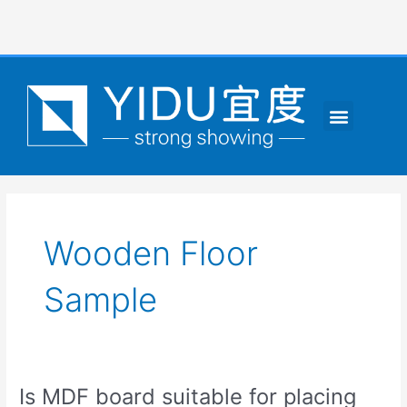
跳
至
内
容
Menu
CONTACT US
Wooden Floor
Sample
Is MDF board suitable for placing
Is