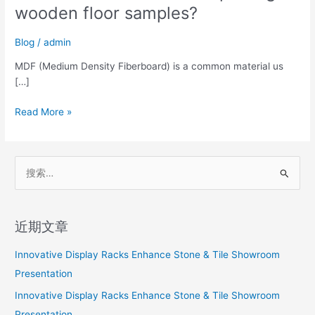
MDF
wooden floor samples?
board
suitable
Blog
/
admin
for
placing
MDF (Medium Density Fiberboard) is a common material us
wooden
[…]
floor
Read More »
samples?
搜
索
：
近期文章
Innovative Display Racks Enhance Stone & Tile Showroom
Presentation
Innovative Display Racks Enhance Stone & Tile Showroom
Presentation