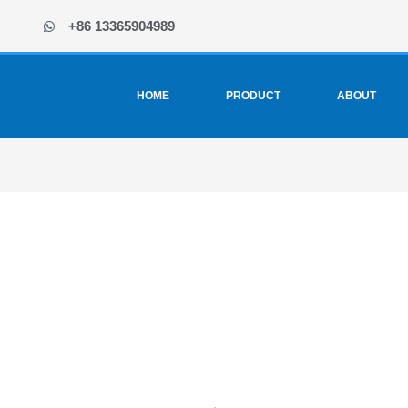
+86 13365904989
HOME
PRODUCT
ABOUT