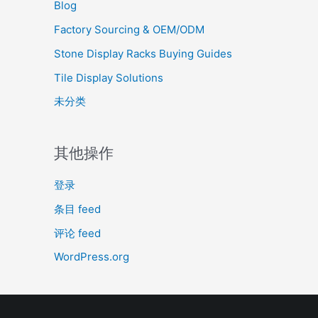
Blog
Factory Sourcing & OEM/ODM
Stone Display Racks Buying Guides
Tile Display Solutions
未分类
其他操作
登录
条目 feed
评论 feed
WordPress.org