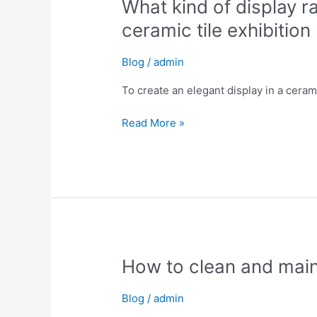
What
What kind of display r
kind
ceramic tile exhibition
of
display
Blog
/
admin
rack
should
To create an elegant display in a ceramic
be
used
Read More »
in
the
ceramic
tile
exhibition
hall
to
be
How
How to clean and maint
more
to
elegant?
clean
Blog
/
admin
and