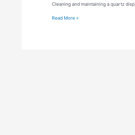
Cleaning and maintaining a quartz disp
maintain
the
Read More »
quartz
display
rack