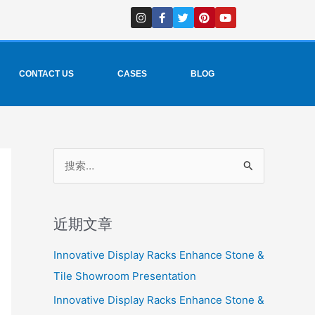
I
F
T
P
Y
n
a
w
i
o
s
c
i
n
u
t
e
t
t
t
a
b
t
e
u
g
o
e
r
b
r
o
r
e
e
CONTACT US
CASES
BLOG
a
k
s
m
-
t
f
搜
索
：
近期文章
Innovative Display Racks Enhance Stone &
Tile Showroom Presentation
Innovative Display Racks Enhance Stone &