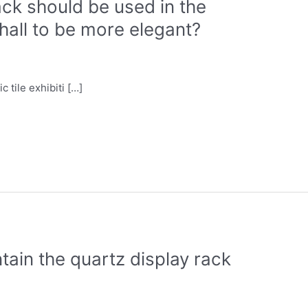
ack should be used in the
 hall to be more elegant?
 tile exhibiti […]
ain the quartz display rack